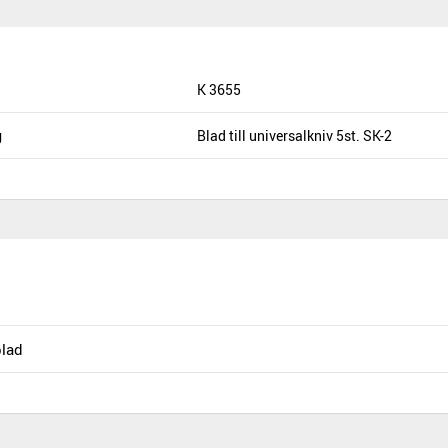
K 3655
g
Blad till universalkniv 5st. SK-2
blad