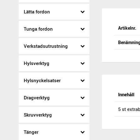
Lätta fordon
Artikelnr.
Tunga fordon
Benämnin
Verkstadsutrustning
Hylsverktyg
Hylsnyckelsatser
Innehåll
Dragverktyg
5 st extra
Skruvverktyg
Tänger