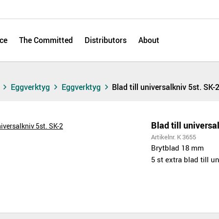
ce
The Committed
Distributors
About
s
Eggverktyg
Eggverktyg
Blad till universalkniv 5st. SK-
Blad till universa
Artikelnr. K 3655
Brytblad 18 mm
5 st extra blad till u