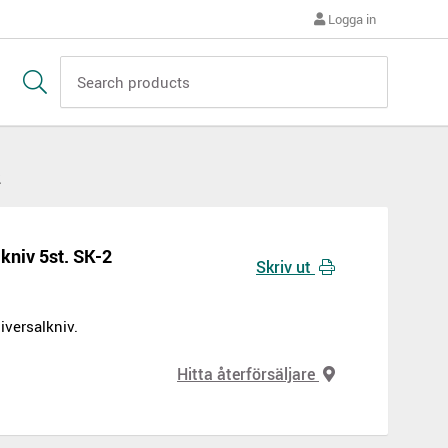
Logga in
2
lkniv 5st. SK-2
Skriv ut
niversalkniv.
Hitta återförsäljare