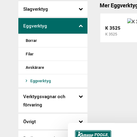
Mer Eggverkty
Slagverktyg
Eggverktyg
K 3525
K 3525
Borrar
Filar
Avskärare
Eggverktyg
Verktygsvagnar och
förvaring
Övrigt