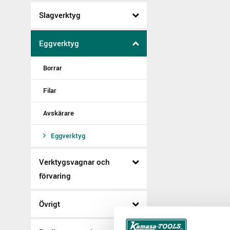
Slagverktyg
Eggverktyg
Borrar
Filar
Avskärare
Eggverktyg
Verktygsvagnar och
förvaring
Övrigt