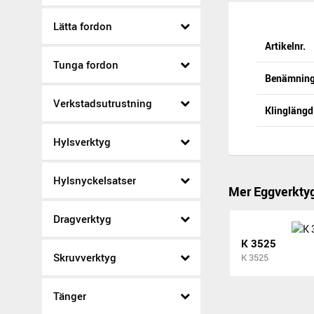
Lätta fordon
Artikelnr.
Tunga fordon
Benämnin
Verkstadsutrustning
Klingläng
Hylsverktyg
Hylsnyckelsatser
Mer Eggverkty
Dragverktyg
K 3525
Skruvverktyg
K 3525
Tänger