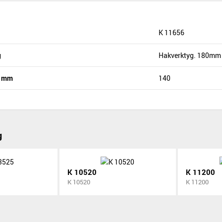
K 11656
g
Hakverktyg. 180mm
d mm
140
g
K 10520
K 11200
K 10520
K 11200