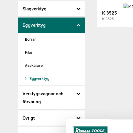
Slagverktyg
K 3525
K 3525
Eggverktyg
Borrar
Filar
Avskärare
Eggverktyg
Verktygsvagnar och
förvaring
Övrigt