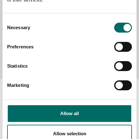
MESSAGE (written in english)
Consent
Necessary
Selection
Preferences
Send message
Statistics
Marketing
About
Allow all
Swedish quality
The Kamasa Tools warranty
Allow selection