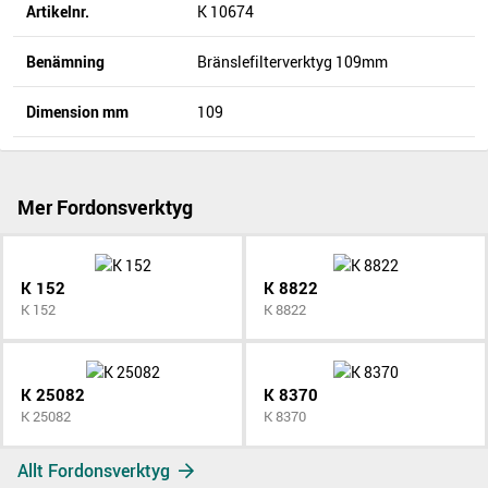
Artikelnr.
K 10674
Benämning
Bränslefilterverktyg 109mm
Dimension mm
109
Mer Fordonsverktyg
K 152
K 8822
K 152
K 8822
K 25082
K 8370
K 25082
K 8370
Allt Fordonsverktyg