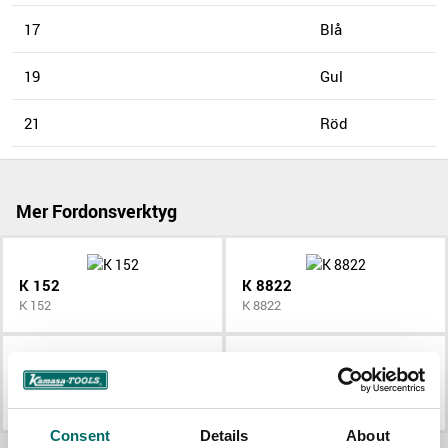
17
Blå
19
Gul
21
Röd
Mer Fordonsverktyg
K 152
K 8822
K 152
K 8822
K 25082
K 8370
K 25082
K 8370
Consent
Details
About