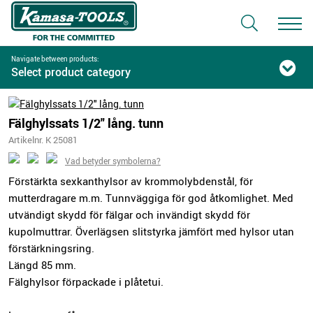
Navigate between products:
Select product category
Fälghylssats 1/2" lång. tunn
Artikelnr. K 25081
Vad betyder symbolerna?
Förstärkta sexkanthylsor av krommolybdenstål, för
mutterdragare m.m. Tunnväggiga för god åtkomlighet. Med
utvändigt skydd för fälgar och invändigt skydd för
kupolmuttrar. Överlägsen slitstyrka jämfört med hylsor utan
förstärkningsring.
Längd 85 mm.
Fälghylsor förpackade i plåtetui.