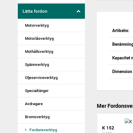
Lätta fordon
Motorverktyg
Artikelnr.
Motorlåsverktyg
Benämnin
Mothållsverktyg
Kapacitet
Spännverktyg
Dimensio
Oljeserviceverktyg
Specialtänger
Avdragare
Mer Fordonsve
Bromsverktyg
K 152
Fordonsverktyg