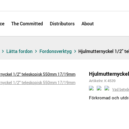
ce
The Committed
Distributors
About
s
Lätta fordon
Fordonsverktyg
Hjulmutternyckel 1/2" 
Hjulmutternycke
Artikelnr. K 4539
Vad betyd
Förkromad och utdra