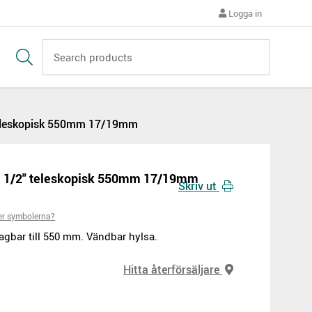
Logga in
teleskopisk 550mm 17/19mm
l 1/2" teleskopisk 550mm 17/19mm
Skriv ut
er symbolerna?
gbar till 550 mm. Vändbar hylsa.
Hitta återförsäljare