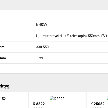
K 4539
g
Hjulmutternyckel 1/2" teleskopisk 550mm 17
 mm
330-550
n mm
17x19
rktyg
K 8822
K 25082