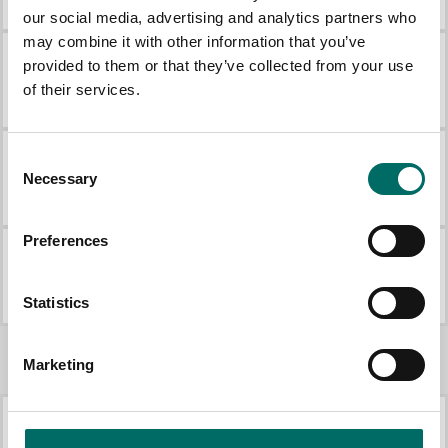
KR 12200-10
KR 12200-11
our social media, advertising and analytics partners who
may combine it with other information that you’ve
provided to them or that they’ve collected from your use
Magnet flexibel
Skumgummigrepp
of their services.
KR 12200-14
KR 12200-7
Consent
Styrning M10x1.0
Styrning M10x1.25
Necessary
Selection
KR 12200-3
KR 12200-4
Preferences
Styrning M8x1.0
Styrning M9x1.0
KR 12200-1
KR 12200-2
Statistics
Marketing
Mer Motorverktyg
K 2677
K 431