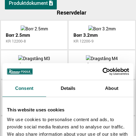
Produktdokument
Reservdelar
Borr 2.5mm
Borr 3.2mm
KR 12200-8
KR 12200-9
Dragstång M3
Dragstång M4
KR 12200-12
KR 12200-13
Consent
Details
About
Drivdorn
Glidhammare med skumgummigrepp
KR 12200-5
KR 12200-6
This website uses cookies
We use cookies to personalise content and ads, to
provide social media features and to analyse our traffic.
Gängtapp M3
Gängtapp M4
We also share information about your use of our site with