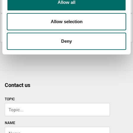
Allow all
K 2677
K 431
Allow selection
K 442
K 21008
K 442
K 21008
Deny
Allt Motorverktyg
Contact us
TOPIC
NAME