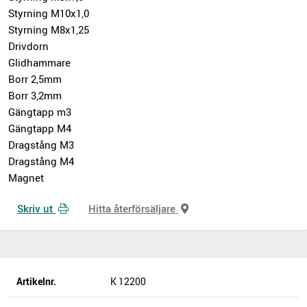
Styrning M10x1,0
Styrning M8x1,25
Drivdorn
Glidhammare
Borr 2,5mm
Borr 3,2mm
Gängtapp m3
Gängtapp M4
Dragstång M3
Dragstång M4
Magnet
Skriv ut
Hitta återförsäljare
Artikelnr.
K 12200