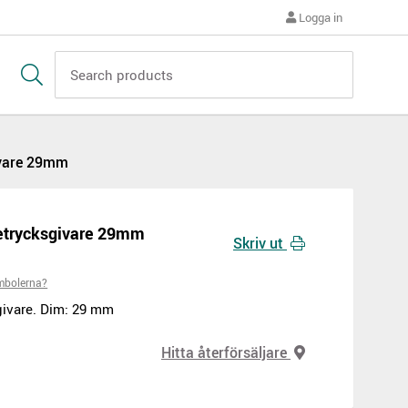
Logga in
givare 29mm
ljetrycksgivare 29mm
Skriv ut
mbolerna?
sgivare. Dim: 29 mm
Hitta återförsäljare