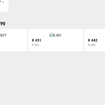
Specialhylssats 7 delar
tyg
K 431
K 442
K 431
K 442