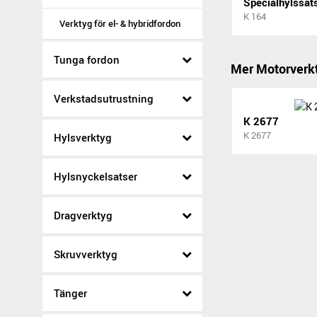
K 164
Verktyg för el- & hybridfordon
Tunga fordon
Mer Motorverk
Verkstadsutrustning
K 2677
K 2677
Hylsverktyg
Hylsnyckelsatser
Dragverktyg
Skruvverktyg
Tänger