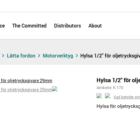
ce
The Committed
Distributors
About
s
Lätta fordon
Motorverktyg
Hylsa 1/2" för oljetrycks
Hylsa 1/2" för o
Artikelnr. K 170
Vad betyder sy
Hylsa för oljetryck