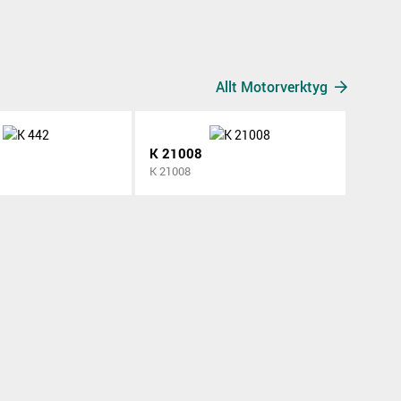
Allt Motorverktyg
K 21008
K 21008