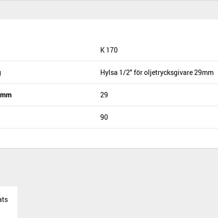
K 170
g
Hylsa 1/2" för oljetrycksgivare 29mm
n mm
29
90