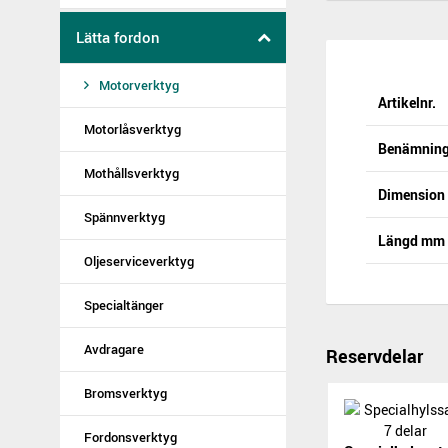
Lätta fordon
Motorverktyg
Artikelnr.
Motorlåsverktyg
Benämnin
Mothållsverktyg
Dimensio
Spännverktyg
Längd mm
Oljeserviceverktyg
Specialtänger
Avdragare
Reservdelar
Bromsverktyg
Fordonsverktyg