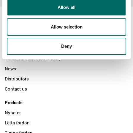
Allow all
Allow selection
About
Deny
Swedish quality
The Kamasa Tools warranty
News
Distributors
Contact us
Products
Nyheter
Lätta fordon
Tunga fordon