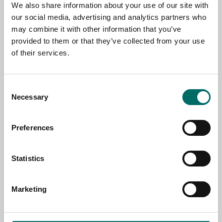
NAME
We also share information about your use of our site with
our social media, advertising and analytics partners who
may combine it with other information that you’ve
EMAIL
provided to them or that they’ve collected from your use
of their services.
SELECT COUNTRY
Consent
Necessary
Selection
MESSAGE (written in english)
Preferences
Statistics
Marketing
Send message