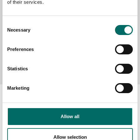
of their services.
MESSAGE (written in english)
Consent
Necessary
Selection
Preferences
Send message
Statistics
Marketing
Allow all
About
Swedish quality
Allow selection
The Kamasa Tools warranty