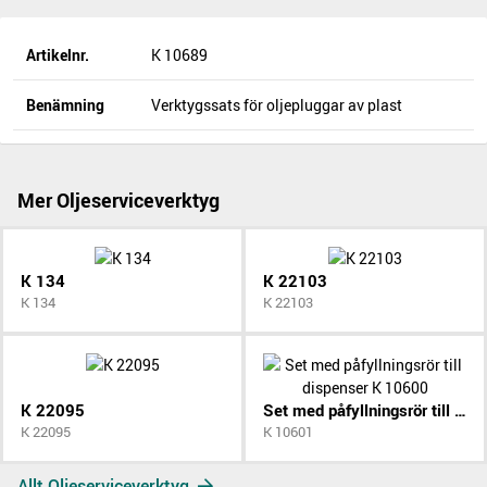
Artikelnr.
K 10689
Benämning
Verktygssats för oljepluggar av plast
Mer Oljeserviceverktyg
K 134
K 22103
K 134
K 22103
K 22095
Set med påfyllningsrör till dispenser K 10600
K 22095
K 10601
Allt Oljeserviceverktyg