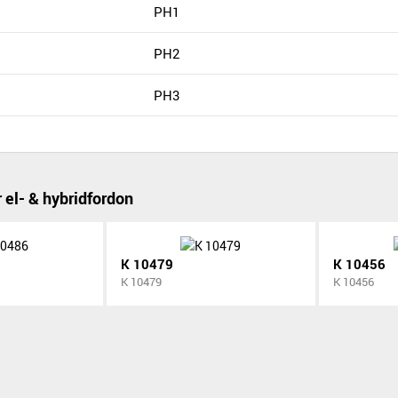
PH1
PH2
PH3
 el- & hybridfordon
K 10479
K 10456
K 10479
K 10456