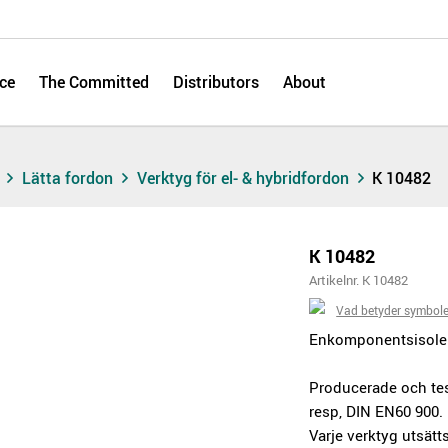
ce
The Committed
Distributors
About
s
Lätta fordon
Verktyg för el- & hybridfordon
K 10482
K 10482
Artikelnr. K 10482
Vad betyder symbol
Enkomponentsisoleri
Producerade och tes
resp, DIN EN60 900.
Varje verktyg utsätt