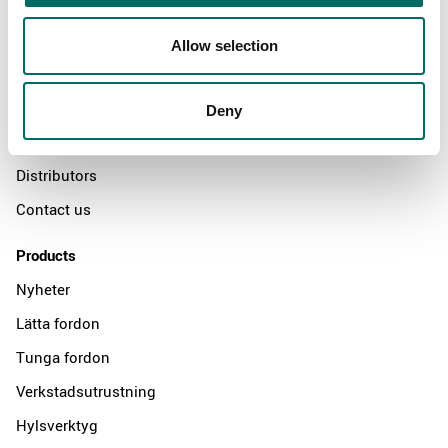
About
Allow selection
Swedish quality
The Kamasa Tools warranty
Deny
News
Distributors
Contact us
Products
Nyheter
Lätta fordon
Tunga fordon
Verkstadsutrustning
Hylsverktyg