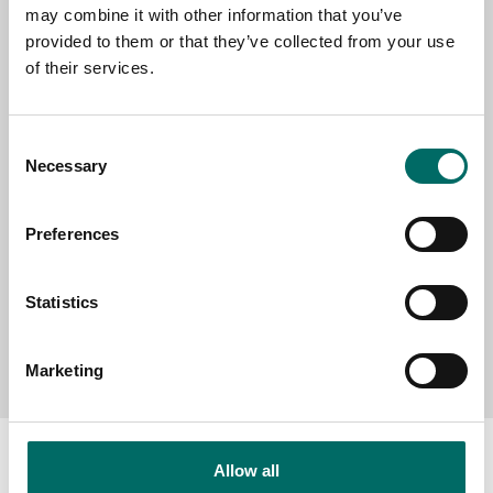
may combine it with other information that you’ve
provided to them or that they’ve collected from your use
of their services.
SELECT COUNTRY
Consent
Necessary
MESSAGE (written in english)
Selection
Preferences
Statistics
Send message
Marketing
Allow all