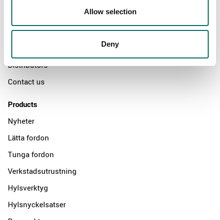
Allow selection
Swedish quality
The Kamasa Tools warranty
Deny
News
Distributors
Contact us
Products
Nyheter
Lätta fordon
Tunga fordon
Verkstadsutrustning
Hylsverktyg
Hylsnyckelsatser