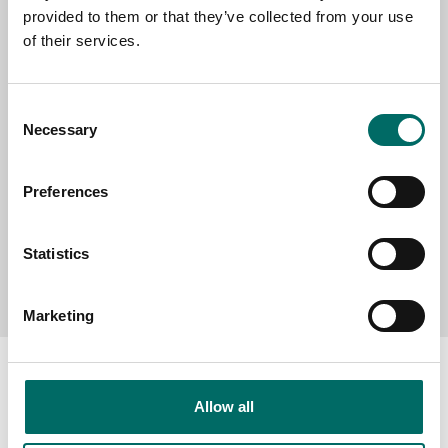
provided to them or that they’ve collected from your use
SELECT COUNTRY
of their services.
MESSAGE (written in english)
Consent
Necessary
Selection
Preferences
Statistics
Send message
Marketing
Allow all
About