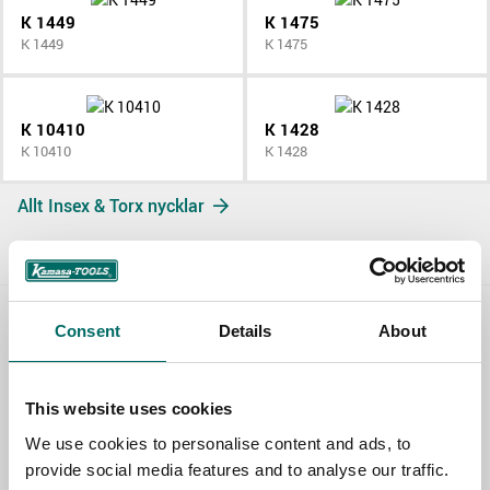
K 1449
K 1475
K 1449
K 1475
K 10410
K 1428
K 10410
K 1428
Allt Insex & Torx nycklar
Consent
Details
About
Contact us
TOPIC
This website uses cookies
We use cookies to personalise content and ads, to
provide social media features and to analyse our traffic.
NAME