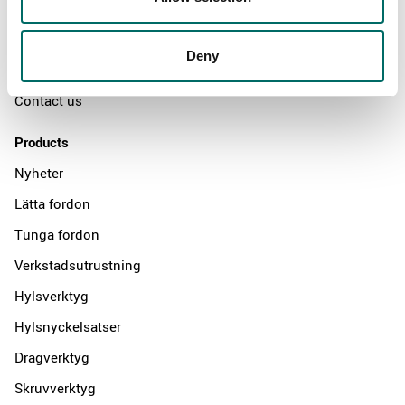
The Kamasa Tools warranty
News
Deny
Distributors
Contact us
Products
Nyheter
Lätta fordon
Tunga fordon
Verkstadsutrustning
Hylsverktyg
Hylsnyckelsatser
Dragverktyg
Skruvverktyg