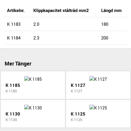
Artikelnr.
Klippkapacitet ståltråd mm2
Längd mm
K 1183
2.0
180
K 1184
2.3
200
Mer Tänger
K 1185
K 1127
K 1185
K 1127
K 1130
K 1125
K 1130
K 1125