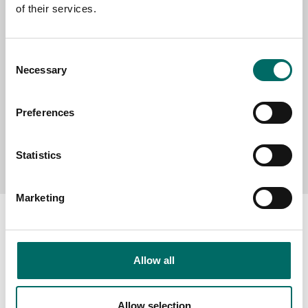
of their services.
MESSAGE (written in english)
Consent
Necessary
Selection
Preferences
Send message
Statistics
Marketing
Allow all
About
Swedish quality
Allow selection