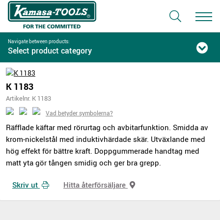
Navigate between products:
Select product category
K 1183
Artikelnr. K 1183
Vad betyder symbolerna?
Räfflade käftar med rörurtag och avbitarfunktion. Smidda av
krom-nickelstål med induktivhärdade skär. Utväxlande med
hög effekt för bättre kraft. Doppgummerade handtag med
matt yta gör tången smidig och ger bra grepp.
Skriv ut
Hitta återförsäljare