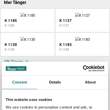
Mer Tänger
K 1185
K 1127
K 1185
K 1127
K 1130
K 1183
K 1130
K 1183
Allt Tänger
Consent
Details
About
Contact us
This website uses cookies
TOPIC
We use cookies to personalise content and ads, to