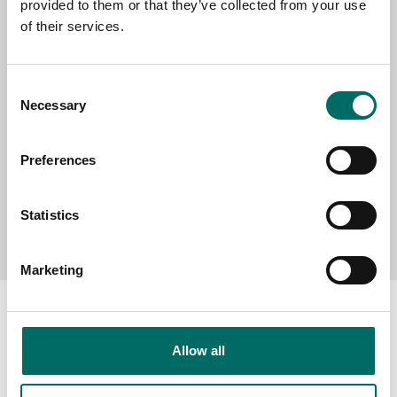
provided to them or that they’ve collected from your use
SELECT COUNTRY
of their services.
MESSAGE (written in english)
Consent
Necessary
Selection
Preferences
Statistics
Send message
Marketing
Allow all
About