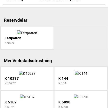
Reservdelar
Fettpatron
K 9899
Mer Verkstadsutrustning
K 10277
K 144
K 10277
K 144
K 5162
K 5090
K 5162
K 5090