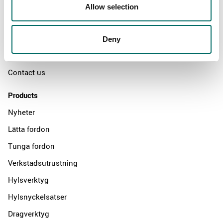
Swedish quality
Allow selection
The Kamasa Tools warranty
News
Deny
Distributors
Contact us
Products
Nyheter
Lätta fordon
Tunga fordon
Verkstadsutrustning
Hylsverktyg
Hylsnyckelsatser
Dragverktyg