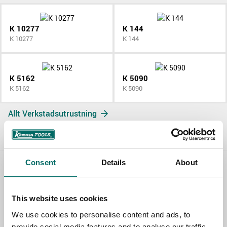
K 10277
K 144
K 10277
K 144
K 5162
K 5090
K 5162
K 5090
Allt Verkstadsutrustning
Consent
Details
About
Contact us
This website uses cookies
TOPIC
We use cookies to personalise content and ads, to
provide social media features and to analyse our traffic.