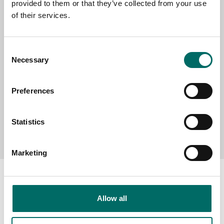
provided to them or that they’ve collected from your use
SELECT COUNTRY
of their services.
MESSAGE (written in english)
Consent
Necessary
Selection
Preferences
Statistics
Send message
Marketing
Allow all
About