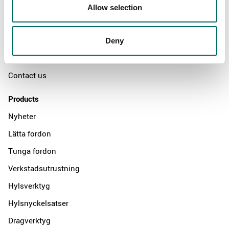
Swedish quality
Allow selection
The Kamasa Tools warranty
News
Deny
Distributors
Contact us
Products
Nyheter
Lätta fordon
Tunga fordon
Verkstadsutrustning
Hylsverktyg
Hylsnyckelsatser
Dragverktyg