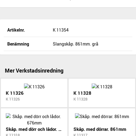
Artikelnr.
K 11354
Benämning
Slangskåp. 861mm. grå
Mer Verkstadsinredning
K 11326
K 11328
K 11326
K 11328
Skåp. med dörr och lådor. 676mm
Skåp. med dörrar. 861mm
K 11318
K 11317