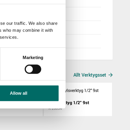
/16”
/8”
se our traffic. We also share
/16”
ers who may combine it with
 services.
/4”
Marketing
Allt Verktygsset
Allow all
Blocknycklar 24-32mm 7st i foam
Hylsverktyg 1/2" 9st
K 26054