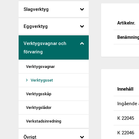
Slagverktyg
Artikelnr.
Eggverktyg
Benämnin
Verktygsvagnar och
förvaring
Verktygsvagnar
Verktygsset
Innehåll
Verktygsskåp
Ingående a
Verktygslådor
K 22045
Verkstadsinredning
K 22046
Övrigt