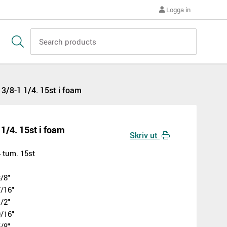
Logga in
 3/8-1 1/4. 15st i foam
 1/4. 15st i foam
Skriv ut
4 tum. 15st
/8"
7/16"
/2"
9/16"
/8"