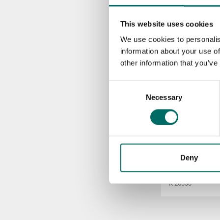
K 22059
K 22060
This website uses cookies
We use cookies to personalis
K 22061
information about your use of
other information that you’ve
K 22062
Consent
Necessary
Selection
Mer Verktygss
Deny
K 26030
K 26030