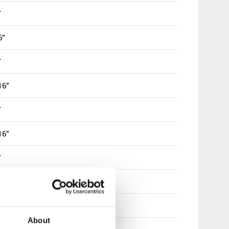
”
6”
”
16”
”
16”
”
16”
About