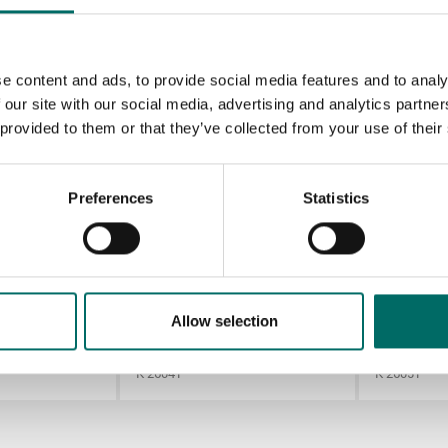
Hylsa 1/2”, 1 1
Hylsa 1/2”, 1 1
e content and ads, to provide social media features and to analy
Hylsa 1/2”, 1 3
 our site with our social media, advertising and analytics partn
 provided to them or that they’ve collected from your use of their
Hylsa 1/2”, 1 1
Preferences
Statistics
et
Allow selection
Skruvmejslar 7st Torx 8-30
K 26041
K 26051