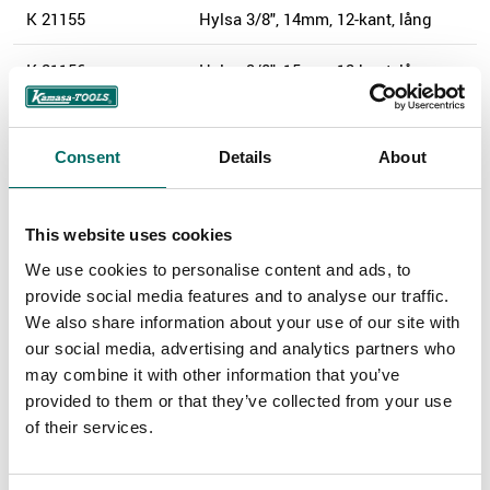
K 21155
Hylsa 3/8", 14mm, 12-kant, lång
K 21156
Hylsa 3/8", 15mm, 12-kant, lång
K 21157
Hylsa 3/8", 16mm, 12-kant, lång
Consent
Details
About
K 21158
Hylsa 3/8", 17mm, 12-kant, lång
K 21159
Hylsa 3/8", 18mm, 12-kant, lång
This website uses cookies
We use cookies to personalise content and ads, to
K 21160
Hylsa 3/8", 19mm, 12-kant, lång
provide social media features and to analyse our traffic.
We also share information about your use of our site with
K 21161
Hylsa 3/8", 20mm, 12-kant, lång
our social media, advertising and analytics partners who
may combine it with other information that you’ve
K 21162
Hylsa 3/8", 21mm, 12-kant, lång
provided to them or that they’ve collected from your use
of their services.
K 21163
Hylsa 3/8", 22mm, 12-kant, lång