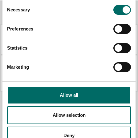
Consent
Necessary
Selection
Mer Verktygsset
Preferences
K 26030
Skruvmejslar 7st Torx 8-30
K 26030
K 26041
Statistics
Marketing
Blocknycklar 24-32mm 7st i foam
Hylsverktyg 1/2" 9st
K 26051
K 26054
Allow all
Allt Verktygsset
Allow selection
Contact us
Deny