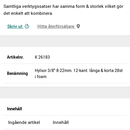
Samtliga verktygssatser har samma form & storlek vilket gör
det enkelt att kombinera.
Skriv ut
Hitta återförsäljare
Artikelnr.
K 26183
Hylsor 3/8" 8-22mm. 12-kant. långa & korta 28st
Benämning
i foam
Innehåll
Ingående artikel
Innehåll