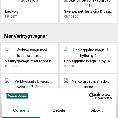
Låskolv
Skenor, set för skåp & vagn 2014
KR 6471
KR 10360
Mer Verktygsvagnar
Verktygsvagn med toppskåp. smal
Uppläggningsvagn. 3 hyllor. grå
K 11308
K 6480
Verktygssats & vagn. Aviation 7 lådor
Verktygsvagn. 7 lådor. ljusgrön
K 7649
K 10772
Allt Verktygsvagnar
Consent
Details
About