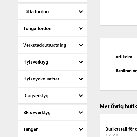
Lätta fordon
Tunga fordon
Verkstadsutrustning
Artikelnr.
Hylsverktyg
Benämnin
Hylsnyckelsatser
Dragverktyg
Mer Övrig buti
Skruvverktyg
Butiksställ för
Tänger
K 21213