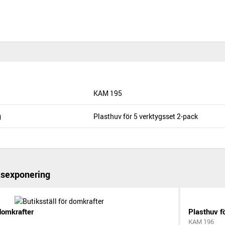
KAM 195
g
Plasthuv för 5 verktygsset 2-pack
ksexponering
 domkrafter
Plasthuv f
KAM 196