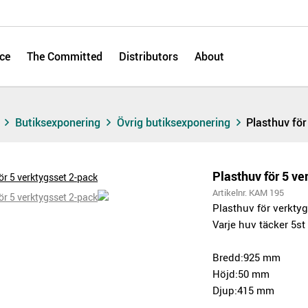
ce
The Committed
Distributors
About
s
Butiksexponering
Övrig butiksexponering
Plasthuv för
Plasthuv för 5 ve
Artikelnr. KAM 195
Plasthuv för verkty
Varje huv täcker 5st
Bredd:925 mm
Höjd:50 mm
Djup:415 mm