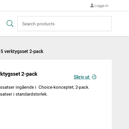
Logga in
 5 verktygsset 2-pack
rktygsset 2-pack
Skriv ut
gssatser ingående i Choice-konceptet, 2-pack.
 satser i standardstorlek.