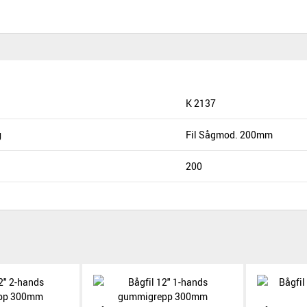
K 2137
g
Fil Sågmod. 200mm
200