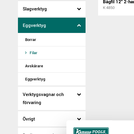
K 4850
Slagverktyg
Eggverktyg
Borrar
Filar
Avskärare
Eggverktyg
Verktygsvagnar och
förvaring
Övrigt