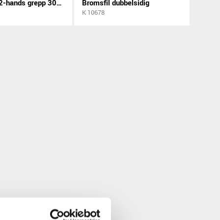
Bågfil 12" 2-hands grepp 300mm
Bromsfil dubbelsidig
K 10678