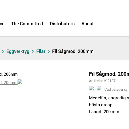
ce
The Committed
Distributors
About
s
Eggverktyg
Filar
Fil Sågmod. 200mm
Fil Sågmod. 20
Artikelnr. K 2137
Vad betyder sy
Medelfin, engradig s
bästa grepp.
Längd: 200 mm