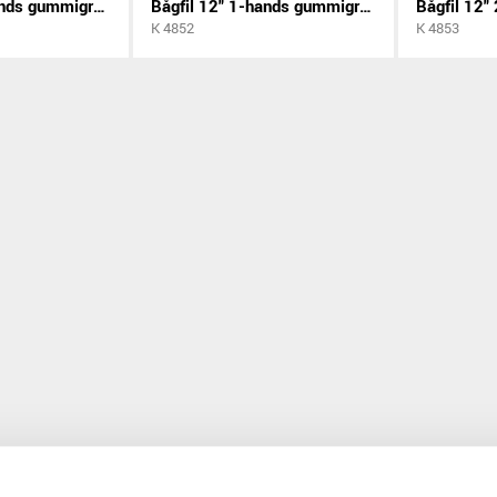
Bågfil 12" 2-hands gummigrepp 300mm
Bågfil 12" 1-hands gummigrepp 300mm
K 4852
K 4853