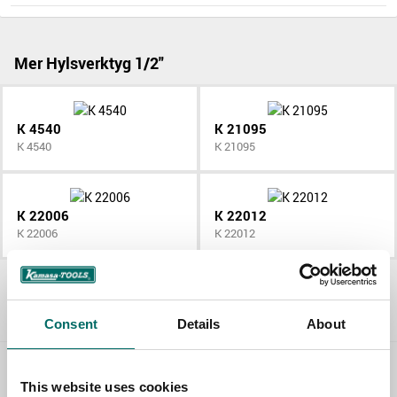
Mer Hylsverktyg 1/2"
K 4540
K 21095
K 4540
K 21095
K 22006
K 22012
K 22006
K 22012
Allt Hylsverktyg 1/2"
Consent
Details
About
Contact us
This website uses cookies