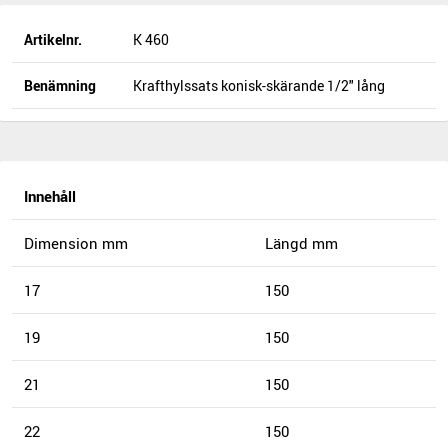
Artikelnr.
K 460
Benämning
Krafthylssats konisk-skärande 1/2" lång
Innehåll
Dimension mm
Längd mm
17
150
19
150
21
150
22
150