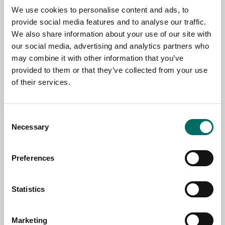
We use cookies to personalise content and ads, to
TOPIC
provide social media features and to analyse our traffic.
We also share information about your use of our site with
our social media, advertising and analytics partners who
NAME
may combine it with other information that you’ve
provided to them or that they’ve collected from your use
of their services.
EMAIL
Consent
Necessary
Selection
SELECT COUNTRY
Preferences
MESSAGE (written in english)
Statistics
Marketing