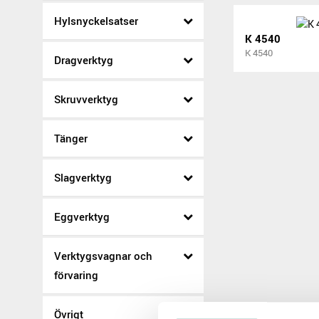
Hylsnyckelsatser
K 4540
K 4540
Dragverktyg
Skruvverktyg
Tänger
Slagverktyg
Eggverktyg
Verktygsvagnar och
förvaring
Övrigt