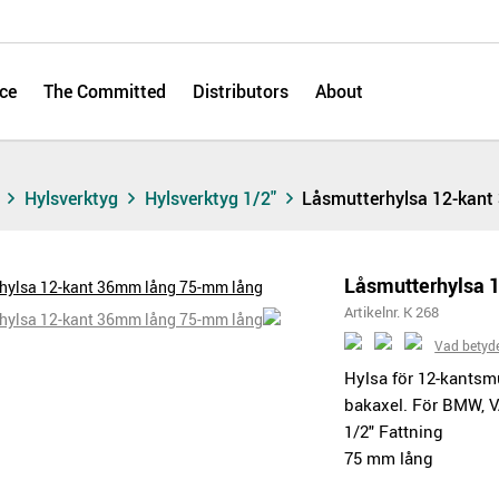
ce
The Committed
Distributors
About
s
Hylsverktyg
Hylsverktyg 1/2"
Låsmutterhylsa 12-kan
Låsmutterhylsa 
Artikelnr. K 268
Vad betyd
Hylsa för 12-kantsmu
bakaxel. För BMW, VA
1/2" Fattning
75 mm lång