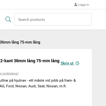
Logga in
t 36mm lång 75-mm lång
12-kant 36mm lång 75-mm lång
Skriv ut
er symbolerna?
ttrar på hjulnav - ett måste vid jobb på fram- &
G, Ford, Nissan, Audi, Seat, Nissan, m.fl.