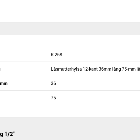
K 268
g
Låsmutterhylsa 12-kant 36mm lång 75-mm l
n mm
36
75
g 1/2"