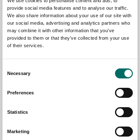
We use cookies to personalise content and ads, to
provide social media features and to analyse our traffic.
We also share information about your use of our site with
our social media, advertising and analytics partners who
NAME
may combine it with other information that you’ve
provided to them or that they’ve collected from your use
of their services.
EMAIL
Consent
Necessary
Selection
SELECT COUNTRY
Preferences
MESSAGE (written in english)
Statistics
Marketing