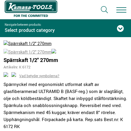
Navigate between products:
Select product category
Spärrskaft 1/2" 270mm
Artikelnr. K 6172
Vad betyder symbolerna?
Spärrnyckel med ergonomiskt utformat skaft av
glasfiberarmerad ULTRAMID B (BASF-reg.) som är slagtåligt,
olje och köldbeständigt. Skaftet har inbyggd stålförstärkning.
Spärrkula och snabblossningsknapp. Reversibel med vred.
Spärrmekanism med 45 kuggar, kräver endast 8° rörelse.
Upphängningshål. Förpackade på karta. Rep.sats Best.nr: K
6172 RK