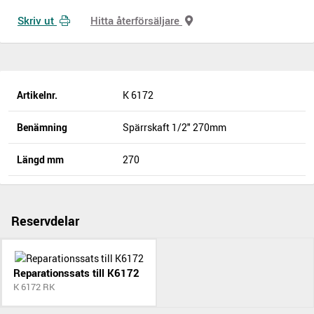
Skriv ut
Hitta återförsäljare
Artikelnr.
K 6172
Benämning
Spärrskaft 1/2" 270mm
Längd mm
270
Reservdelar
Reparationssats till K6172
K 6172 RK