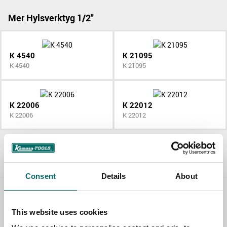
Mer Hylsverktyg 1/2"
K 4540
K 21095
K 4540
K 21095
K 22006
K 22012
K 22006
K 22012
Allt Hylsverktyg 1/2"
Consent
Details
About
Contact us
This website uses cookies
TOPIC