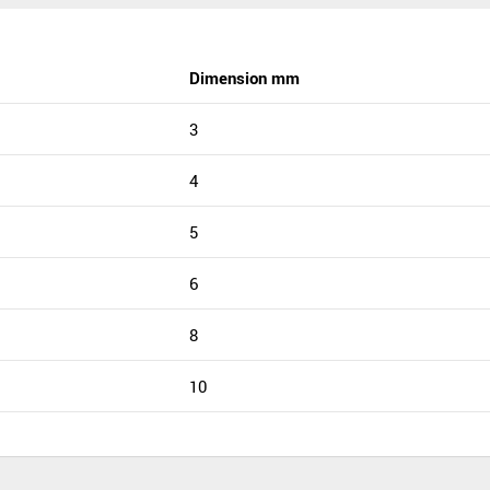
Dimension mm
3
4
5
6
8
10