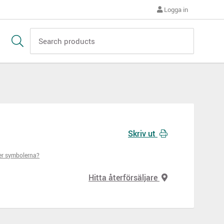
Logga in
Skriv ut
er symbolerna?
Hitta återförsäljare