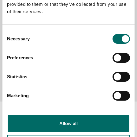
provided to them or that they’ve collected from your use
SELECT COUNTRY
of their services.
MESSAGE (written in english)
Consent
Necessary
Selection
Preferences
Statistics
Send message
Marketing
Allow all
About