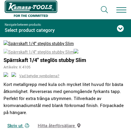
Navigate between products:
Select product category
Spärrskaft 1/4" steglös stubby Slim
Artikelnr. K 4105
Vad betyder symbolerna?
Kort metallgrepp med kula och mycket litet huvud för bästa
åtkomlighet. Reverseras med genomgående fyrkants tapp.
Perfekt för extra trånga utrymmen. Tillverkade av
kromvanadiumstål med blank förkromad finish. Förpackade
på hängare.
Skriv ut
Hitta återförsäljare