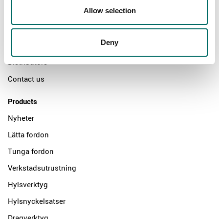
Allow selection
Swedish quality
The Kamasa Tools warranty
Deny
News
Distributors
Contact us
Products
Nyheter
Lätta fordon
Tunga fordon
Verkstadsutrustning
Hylsverktyg
Hylsnyckelsatser
Dragverktyg