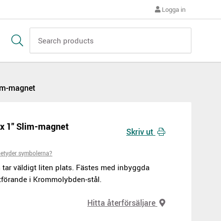
Logga in
lim-magnet
"x 1" Slim-magnet
Skriv ut
etyder symbolerna?
tar väldigt liten plats. Fästes med inbyggda
utförande i Krommolybden-stål.
Hitta återförsäljare