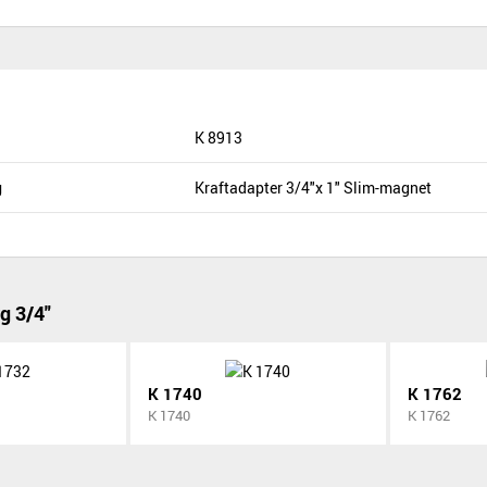
K 8913
g
Kraftadapter 3/4"x 1" Slim-magnet
g 3/4"
K 1740
K 1762
K 1740
K 1762