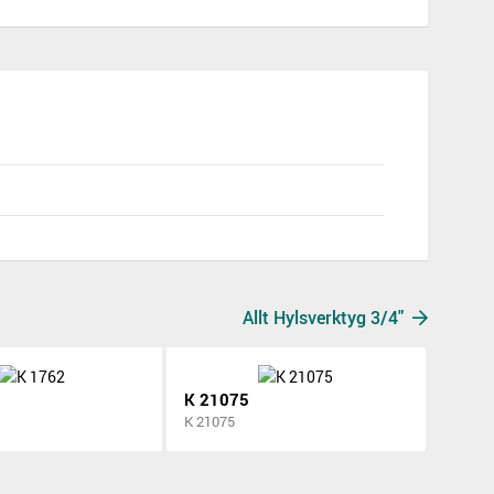
Allt Hylsverktyg 3/4"
K 21075
K 21075