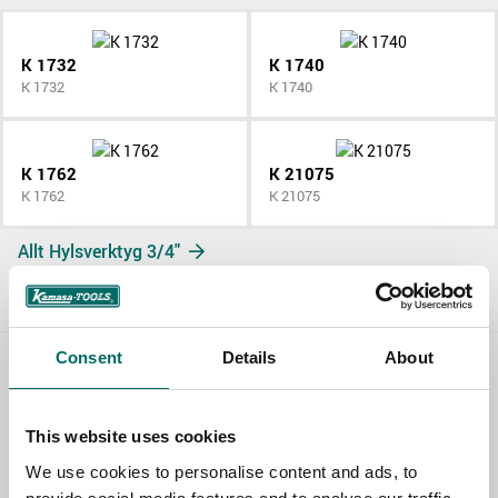
K 1732
K 1740
K 1732
K 1740
K 1762
K 21075
K 1762
K 21075
Allt Hylsverktyg 3/4"
Consent
Details
About
Contact us
This website uses cookies
TOPIC
We use cookies to personalise content and ads, to