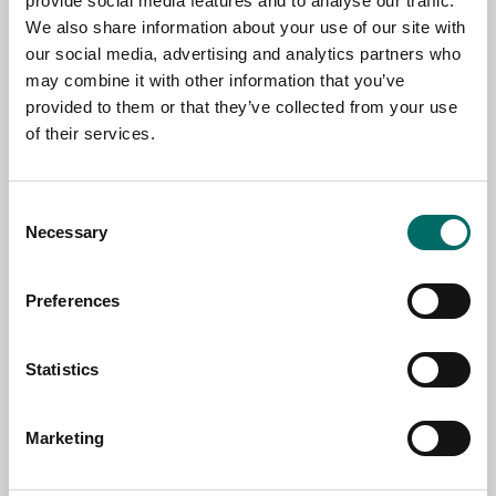
provide social media features and to analyse our traffic.
We also share information about your use of our site with
NAME
our social media, advertising and analytics partners who
may combine it with other information that you’ve
provided to them or that they’ve collected from your use
EMAIL
of their services.
SELECT COUNTRY
Consent
Necessary
Selection
MESSAGE (written in english)
Preferences
Statistics
Marketing
Send message