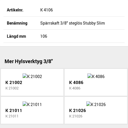
Artikelnr.
K 4106
Benämning
Spärrskaft 3/8" steglös Stubby Slim
Längd mm
106
Mer Hylsverktyg 3/8"
K 21002
K 4086
K 21002
K 4086
K 21011
K 21026
K 21011
K 21026