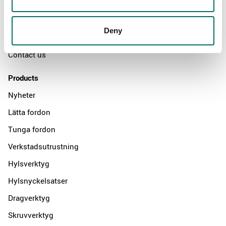
The Kamasa Tools warranty
News
Deny
Distributors
Contact us
Products
Nyheter
Lätta fordon
Tunga fordon
Verkstadsutrustning
Hylsverktyg
Hylsnyckelsatser
Dragverktyg
Skruvverktyg