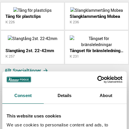
Tång för plastclips
Slangklammertång Mobea
K 226
K 236
Slangtång 2st. 22-42mm
Tångset för bränsleledningar
K 257
K 231
Allt Specialtänger
Consent
Details
About
Contact us
This website uses cookies
TOPIC
We use cookies to personalise content and ads, to