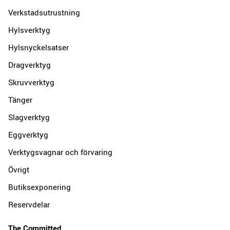
Verkstadsutrustning
Hylsverktyg
Hylsnyckelsatser
Dragverktyg
Skruvverktyg
Tänger
Slagverktyg
Eggverktyg
Verktygsvagnar och förvaring
Övrigt
Butiksexponering
Reservdelar
The Committed