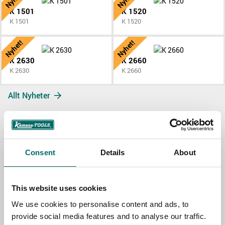
K 1501
K 1520
K 1501
K 1520
Nyhet!
Nyhet!
K 2630
K 2660
K 2630
K 2660
Allt Nyheter
Consent
Details
About
Contact us
TOPIC
This website uses cookies
We use cookies to personalise content and ads, to
provide social media features and to analyse our traffic.
NAME