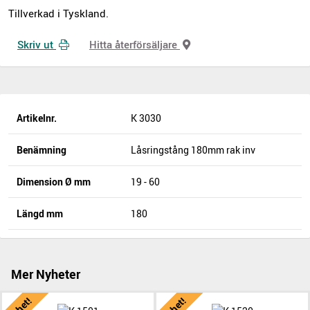
Tillverkad i Tyskland.
Skriv ut
Hitta återförsäljare
Artikelnr.
K 3030
Benämning
Låsringstång 180mm rak inv
Dimension Ø mm
19 - 60
Längd mm
180
Mer Nyheter
Nyhet!
Nyhet!