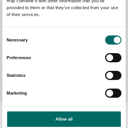
may combine it with other information that you’ve
provided to them or that they’ve collected from your use
SELECT COUNTRY
of their services.
Consent
MESSAGE (written in english)
Necessary
Selection
Preferences
Statistics
Send message
Marketing
Allow all