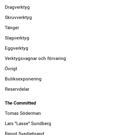
Dragverktyg
Skruvverktyg
Tänger
Slagverktyg
Eggverktyg
Verktygsvagnar och förvaring
Övrigt
Butiksexponering
Reservdelar
The Committed
Tomas Söderman
Lars "Lasse" Sundberg
Bengt Svedjebrand