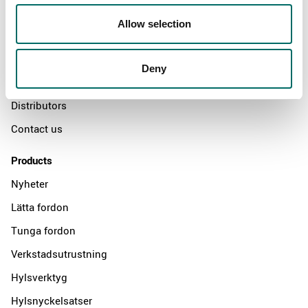
About
Allow selection
Swedish quality
The Kamasa Tools warranty
Deny
News
Distributors
Contact us
Products
Nyheter
Lätta fordon
Tunga fordon
Verkstadsutrustning
Hylsverktyg
Hylsnyckelsatser