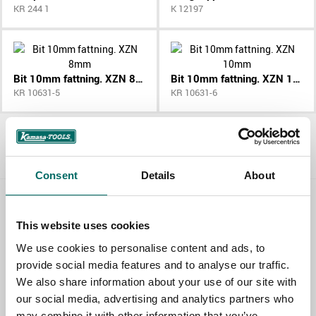
KR 244 1
K 12197
Bit 10mm fattning. XZN 8mm
Bit 10mm fattning. XZN 10mm
KR 10631-5
KR 10631-6
Allt Fordonsverktyg
Consent
Details
About
Contact us
This website uses cookies
TOPIC
We use cookies to personalise content and ads, to
provide social media features and to analyse our traffic.
We also share information about your use of our site with
our social media, advertising and analytics partners who
NAME
may combine it with other information that you’ve