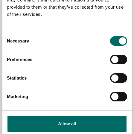
provided to them or that they’ve collected from your use
of their services.
EMAIL
Consent
Necessary
Selection
SELECT COUNTRY
Preferences
MESSAGE (written in english)
Statistics
Marketing
Send message
Allow all