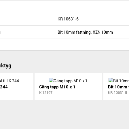
KR 10631-6
g
Bit 10mm fattning. XZN 10mm
rktyg
K 244
Gäng tapp M10 x 1
Bit 10mm 
K 12197
KR 10631-5