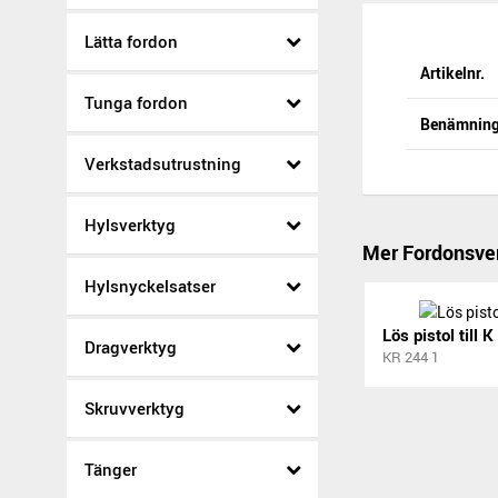
Lätta fordon
Artikelnr.
Tunga fordon
Benämnin
Verkstadsutrustning
Hylsverktyg
Mer Fordonsve
Hylsnyckelsatser
Lös pistol till 
Dragverktyg
KR 244 1
Skruvverktyg
Tänger