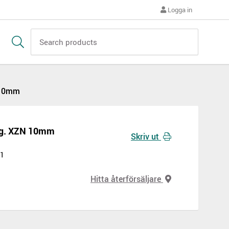
Logga in
 10mm
ng. XZN 10mm
Skriv ut
31
Hitta återförsäljare