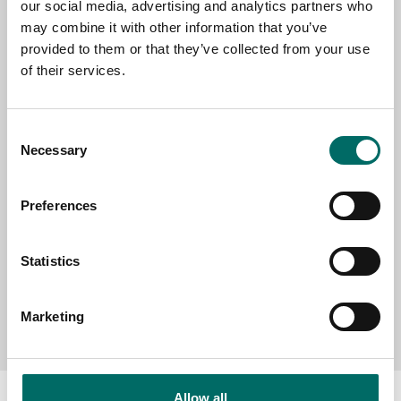
our social media, advertising and analytics partners who
EMAIL
may combine it with other information that you’ve
provided to them or that they’ve collected from your use
of their services.
SELECT COUNTRY
Consent
Necessary
Selection
MESSAGE (written in english)
Preferences
Statistics
Send message
Marketing
Allow all