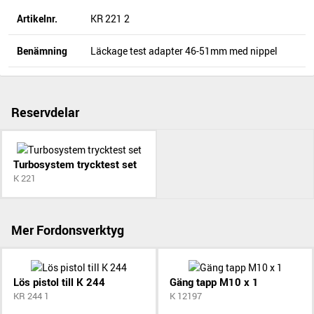
Artikelnr.
KR 221 2
Benämning
Läckage test adapter 46-51mm med nippel
Reservdelar
Turbosystem trycktest set
K 221
Mer Fordonsverktyg
Lös pistol till K 244
Gäng tapp M10 x 1
KR 244 1
K 12197