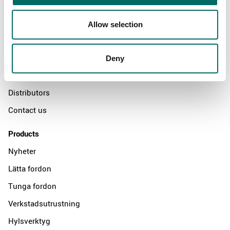
About
Allow selection
Swedish quality
The Kamasa Tools warranty
Deny
News
Distributors
Contact us
Products
Nyheter
Lätta fordon
Tunga fordon
Verkstadsutrustning
Hylsverktyg