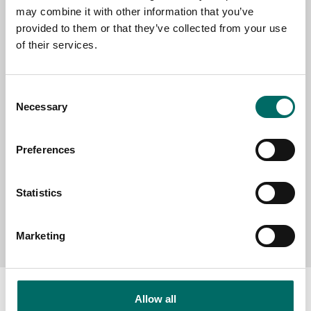
may combine it with other information that you’ve
provided to them or that they’ve collected from your use
of their services.
SELECT COUNTRY
Consent
Necessary
MESSAGE (written in english)
Selection
Preferences
Statistics
Send message
Marketing
Allow all