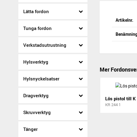
Lätta fordon
Artikelnr.
Tunga fordon
Benämnin
Verkstadsutrustning
Hylsverktyg
Mer Fordonsve
Hylsnyckelsatser
Dragverktyg
Lös pistol till 
KR 244 1
Skruvverktyg
Tänger