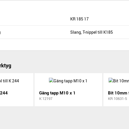
KR 185 17
g
Slang, T-nippel till K185
rktyg
K 244
Gäng tapp M10 x 1
Bit 10mm 
K 12197
KR 10631-5