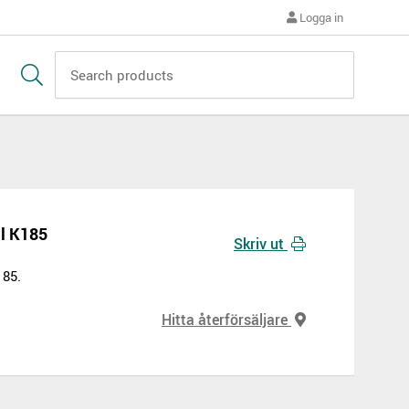
Logga in
ll K185
Skriv ut
185.
Hitta återförsäljare