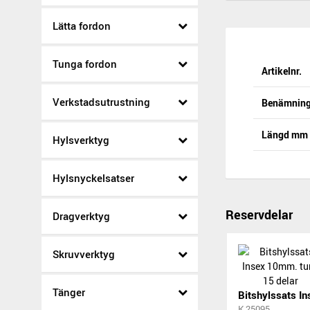
Lätta fordon
Tunga fordon
Artikelnr.
Verkstadsutrustning
Benämnin
Längd mm
Hylsverktyg
Hylsnyckelsatser
Reservdelar
Dragverktyg
Skruvverktyg
Tänger
K 25095