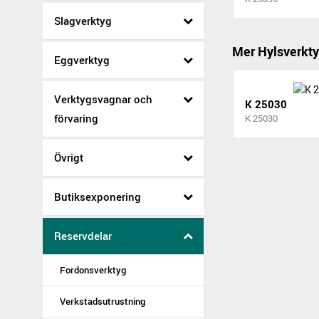
Slagverktyg
Mer Hylsverkt
Eggverktyg
Verktygsvagnar och
K 25030
förvaring
K 25030
Övrigt
Butiksexponering
Reservdelar
Fordonsverktyg
Verkstadsutrustning