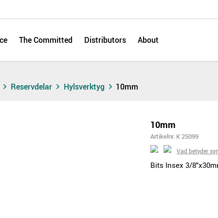
ce
The Committed
Distributors
About
s
Reservdelar
Hylsverktyg
10mm
10mm
Artikelnr. K 25099
Vad betyder sy
Bits Insex 3/8"x30