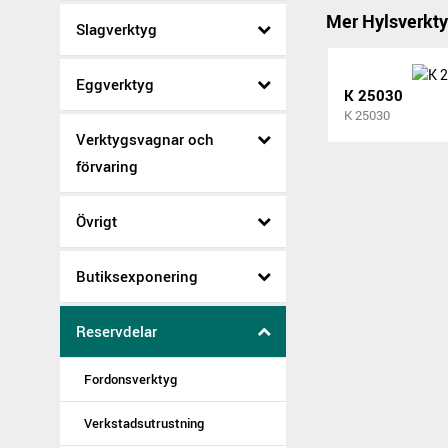
Mer Hylsverkt
Slagverktyg
Eggverktyg
K 25030
K 25030
Verktygsvagnar och
förvaring
Övrigt
Butiksexponering
Reservdelar
Fordonsverktyg
Verkstadsutrustning