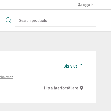
Logga in
Skriv ut
mbolerna?
Hitta återförsäljare