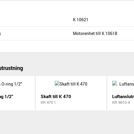
K 10621
g
Motorenhet till K 10618
trustning
ng 1/2"
Skaft till K 470
KR 470 1
KR 9810-4