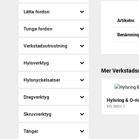
Lätta fordon
Artikelnr.
Tunga fordon
Benämnin
Verkstadsutrustning
Hylsverktyg
Mer Verkstadsu
Hylsnyckelsatser
Dragverktyg
Hylsring & O-ri
KR 9802-3
Skruvverktyg
Tänger