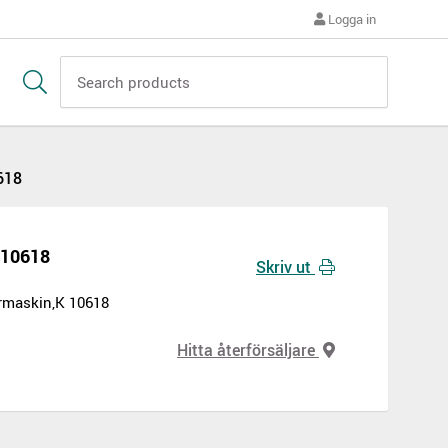
Logga in
0618
K 10618
Skriv ut
ermaskin,K 10618
Hitta återförsäljare