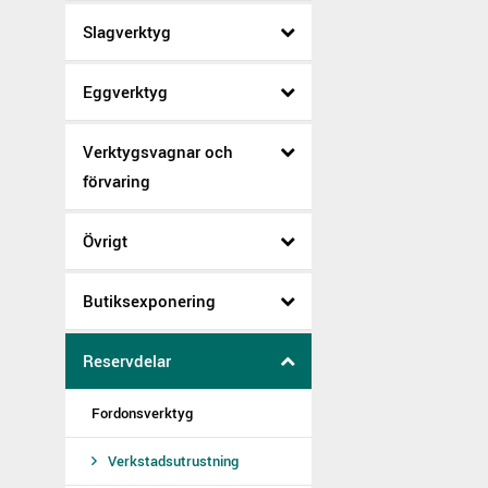
Slagverktyg
Eggverktyg
Verktygsvagnar och
förvaring
Övrigt
Butiksexponering
Reservdelar
Fordonsverktyg
Verkstadsutrustning