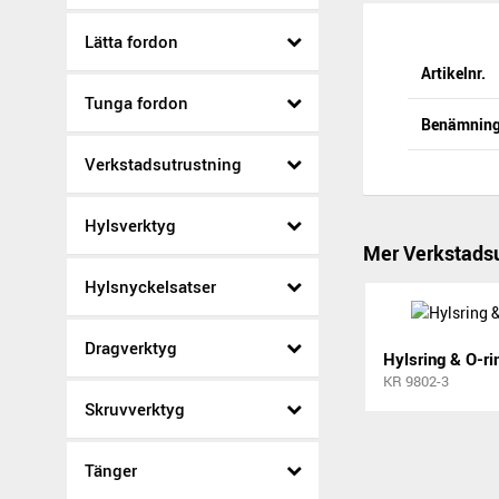
Lätta fordon
Artikelnr.
Tunga fordon
Benämnin
Verkstadsutrustning
Hylsverktyg
Mer Verkstadsu
Hylsnyckelsatser
Dragverktyg
Hylsring & O-ri
KR 9802-3
Skruvverktyg
Tänger