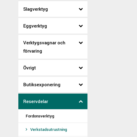
Slagverktyg
Eggverktyg
Verktygsvagnar och
förvaring
Övrigt
Butiksexponering
Reservdelar
Fordonsverktyg
Verkstadsutrustning