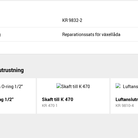
KR 9832-2
g
Reparationssats för växellåda
trustning
ng 1/2"
Skaft till K 470
KR 470 1
KR 9810-4