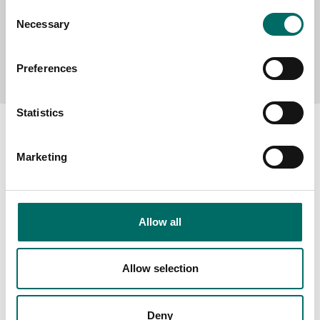
Consent
Necessary
Selection
Send message
Preferences
Statistics
Marketing
About
Swedish quality
Allow all
The Kamasa Tools warranty
News
Allow selection
Distributors
Contact us
Deny