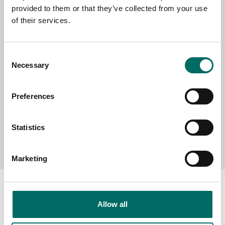
provided to them or that they’ve collected from your use
SELECT COUNTRY
of their services.
MESSAGE (written in english)
Consent
Necessary
Selection
Preferences
Statistics
Send message
Marketing
Allow all
About