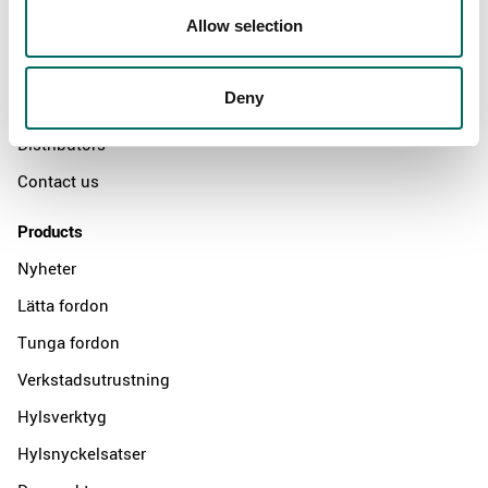
Allow selection
Swedish quality
The Kamasa Tools warranty
Deny
News
Distributors
Contact us
Products
Nyheter
Lätta fordon
Tunga fordon
Verkstadsutrustning
Hylsverktyg
Hylsnyckelsatser