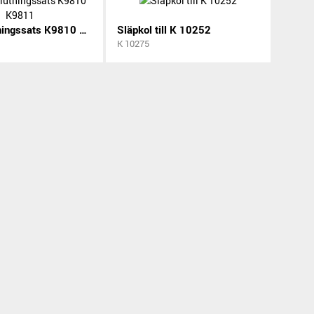
Luftanslutningssats K9810 K9811
Släpkol till K 10252
K 10275