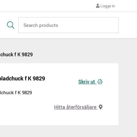
Logga in
dchuck f K 9829
bladchuck f K 9829
Skriv ut
dchuck f K 9829
Hitta återförsäljare