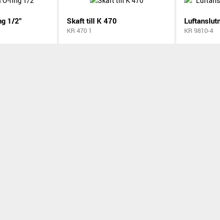
ng 1/2"
Skaft till K 470
KR 470 1
KR 9810-4