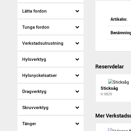
Lätta fordon
Artikelnr.
Tunga fordon
Benämnin
Verkstadsutrustning
Hylsverktyg
Reservdelar
Hylsnyckelsatser
Sticksåg
Dragverktyg
K 9829
Skruvverktyg
Mer Verkstadsu
Tänger