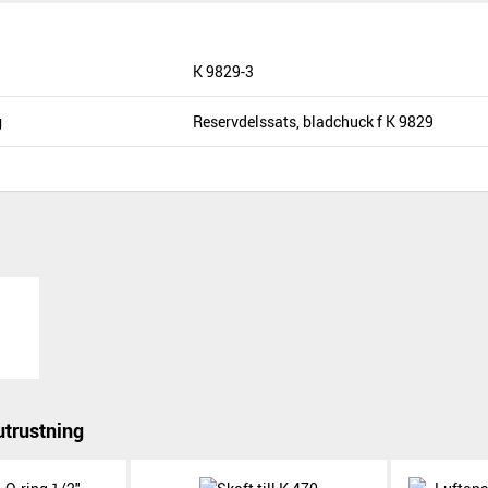
K 9829-3
g
Reservdelssats, bladchuck f K 9829
trustning