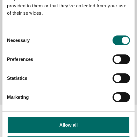
provided to them or that they’ve collected from your use
SELECT COUNTRY
of their services.
Consent
MESSAGE (written in english)
Necessary
Selection
Preferences
Statistics
Send message
Marketing
Allow all