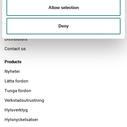
About
Allow selection
Swedish quality
The Kamasa Tools warranty
Deny
News
Distributors
Contact us
Products
Nyheter
Lätta fordon
Tunga fordon
Verkstadsutrustning
Hylsverktyg
Hylsnyckelsatser