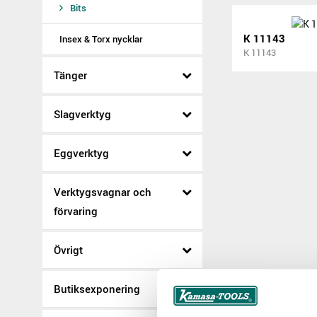
Bits
K 11143
Insex & Torx nycklar
K 11143
Tänger
Slagverktyg
Eggverktyg
Verktygsvagnar och
förvaring
Övrigt
Butiksexponering