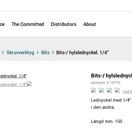
ce
The Committed
Distributors
About
s
Skruvverktyg
Bits
Bits-/ hylslednyckel. 1/4"
Bits-/ hylslednyc
Artikelnr. K 10770
Vad b
Lednyckel med 1/4" 
i den andra.
Längd mm: 150