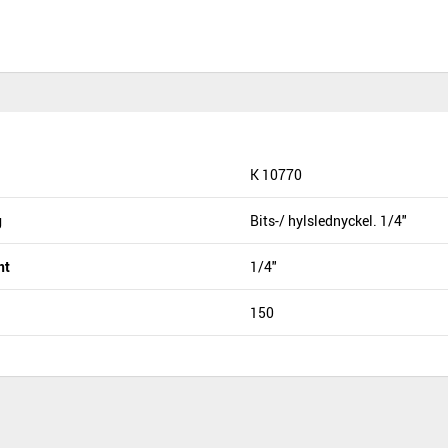
K 10770
g
Bits-/ hylslednyckel. 1/4"
nt
1/4"
150