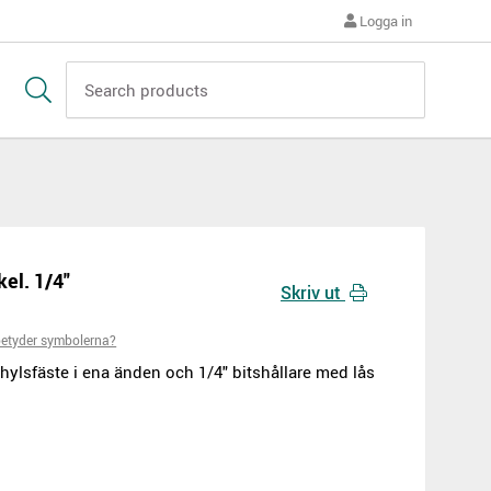
Logga in
kel. 1/4"
Skriv ut
etyder symbolerna?
hylsfäste i ena änden och 1/4" bitshållare med lås