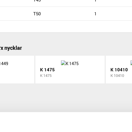
T50
1
rx nycklar
K 1475
K 10410
K 1475
K 10410