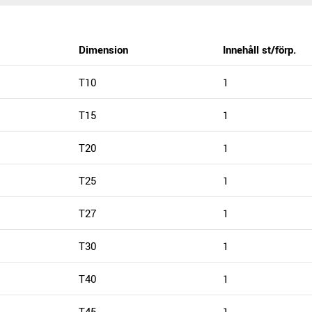
Dimension
Innehåll st/förp.
T10
1
T15
1
T20
1
T25
1
T27
1
T30
1
T40
1
T45
1