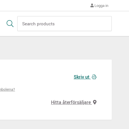
Logga in
Skriv ut
mbolerna?
Hitta återförsäljare