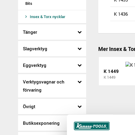
Bits
K 1436
Insex & Torx nycklar
Tänger
Mer Insex & To
Slagverktyg
Eggverktyg
K 1449
K 1449
Verktygsvagnar och
förvaring
Övrigt
Butiksexponering