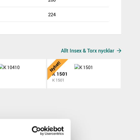
224
Allt Insex & Torx nycklar
Nyhet!
K 1501
K 1501